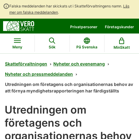
Falska meddelanden har skickats ut i Skatteförvaltningens namn.
Läs
mer om falska meddelanden
.
Gå
Gå
Privatpersoner
Företagskunder
direkt
till
till
hela
innehållet
webbplatsens
Meny
Sök
På Svenska
MinSkatt
sökning
Skatteförvaltningen
Nyheter och evenemang
Nyheter och pressmeddelanden
Utredningen om företagens och organisationernas behov av
att förnya myndighetsrapporteringen har färdigställts
Utredningen om
företagens och
organisationernas behov