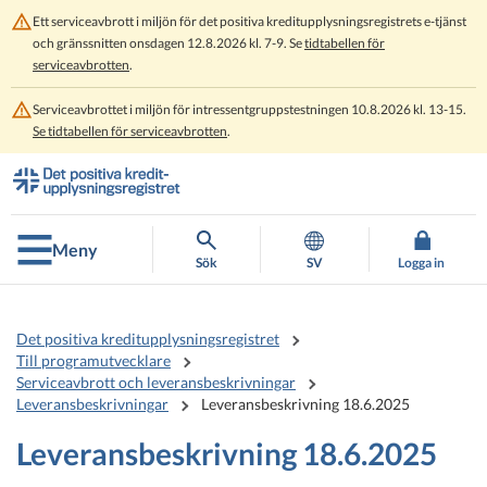
Ett serviceavbrott i miljön för det positiva kreditupplysningsregistrets e-tjänst
och gränssnitten onsdagen 12.8.2026 kl. 7-9. Se
tidtabellen för
serviceavbrotten
.
Serviceavbrottet i miljön för intressentgruppstestningen 10.8.2026 kl. 13-15.
Se tidtabellen för serviceavbrotten
.
Gå
Gå
direkt
till
till
hela
innehållet
webbplatsens
Meny
sökning
Sök
SV
Logga in
Det positiva kreditupplysningsregistret
Till programutvecklare
Serviceavbrott och leveransbeskrivningar
Leveransbeskrivningar
Leveransbeskrivning 18.6.2025
Leveransbeskrivning 18.6.2025