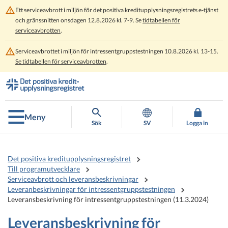
Ett serviceavbrott i miljön för det positiva kreditupplysningsregistrets e-tjänst
och gränssnitten onsdagen 12.8.2026 kl. 7-9. Se
tidtabellen för
serviceavbrotten
.
Serviceavbrottet i miljön för intressentgruppstestningen 10.8.2026 kl. 13-15.
Se tidtabellen för serviceavbrotten
.
Gå
Gå
direkt
till
till
hela
innehållet
webbplatsens
Meny
sökning
Sök
SV
Logga in
Det positiva kreditupplysningsregistret
Till programutvecklare
Serviceavbrott och leveransbeskrivningar
Leveranbeskrivningar för intressentgruppstestningen
Leveransbeskrivning för intressentgruppstestningen (11.3.2024)
Leveransbeskrivning för