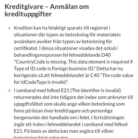
Kreditgivare – Anmälan om
kredituppgifter
Krediten kan ha felaktigt sparats till registret i
situationer där typen av beteckning för materialets
avsändare avviker från typen av beteckning för
certifikatet. I dessa situationer visades det också i
behandlingsresponsen fel felmeddelande D40
"CountryCode is missing. This data element is required if
Type of ID code is Foreign business ID." Detta har nu
korrigerats så att felmeddelandet är C40 ”The code value
for idCodeType is invalid”.
I samband med felkod E21 (The identifier is invalid)
returnerades det inte tidigare det index som anknyter till
uppgiftsfältet som skulle ange vilken beteckning som
finns på listan över kredittagare och personliga
borgensmän det handlade om i felet. I fortsättningen
ingår ett index i felmeddelandet i samband med felkod
E21. På basis av detta kan man avgöra till vilken
beteckning felet anknyter.