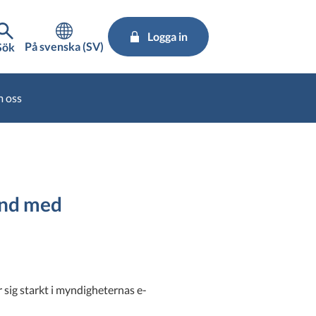
Logga in
På svenska (SV)
Sök
 oss
and med
 sig starkt i myndigheternas e-