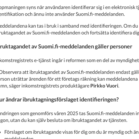
pmaningen syns när användaren identifierar sig i en elektronisk t
entifikation och ännu inte använder Suomi.fi-meddelanden.
ddelandena kan tas i bruk i samband med identifieringen. Om du 
ruktagandet av Suomi.fi-meddelanden och fortsätta identifiera dig
bruktagandet av Suomi.fi-meddelanden gäller personer
komstregistrets e-tjänst ingår i reformen som en del av myndighet
Observera att ibruktagandet av Suomi.fi-meddelanden endast gäl
rson uträttar ärenden för ett företags räkning kan meddelandena in
mn, säger inkomstregistrets produktägare
Pirkko Vuori
.
r ändrar ibruktagningsförslaget identifieringen?
ändringen som genomförs våren 2025 tas Suomi.fi-meddelanden int
gon, utan du kan själv besluta om ibruktagandet av tjänsten.
Förslaget om ibruktagande visas för dig om du är myndig och än
meddelanden.