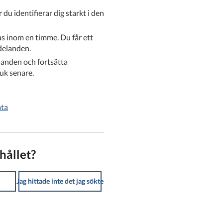
du identifierar dig starkt i den
s inom en timme. Du får ett
delanden.
landen och fortsätta
ruk senare.
ata
hållet?
Jag hittade inte det jag sökte