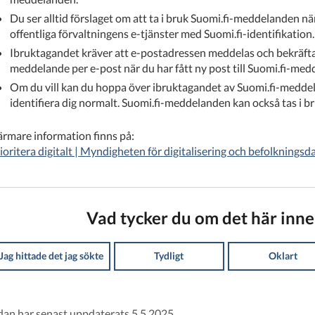
Du ser alltid förslaget om att ta i bruk Suomi.fi-meddelanden när 
offentliga förvaltningens e-tjänster med Suomi.fi-identifikation.
Ibruktagandet kräver att e-postadressen meddelas och bekräfta
meddelande per e-post när du har fått ny post till Suomi.fi-med
Om du vill kan du hoppa över ibruktagandet av Suomi.fi-medde
identifiera dig normalt. Suomi.fi-meddelanden kan också tas i b
rmare information finns på:
ioritera digitalt | Myndigheten för digitalisering och befolkningsd
Vad tycker du om det här inne
Jag hittade det jag sökte
Tydligt
Oklart
dan har senast uppdaterats 5.5.2025