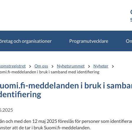
öretag och organisationer
Programutvecklare
Om
komstregistret
Om oss
Nyhetsrummet
Nyheter
omi.fi-meddelanden i bruk i samband med identifiering
uomi.fi-meddelanden i bruk i samb
dentifiering
5.2025
ån och med den 12 maj 2025 föreslås för personer som identifierar
änster att de tar i bruk Suomi.fi-meddelanden.