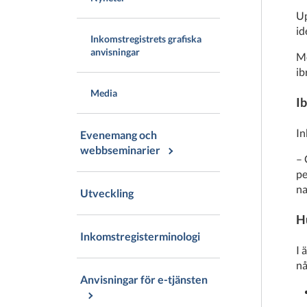
Up
id
Inkomstregistrets grafiska
anvisningar
Me
ib
Media
I
In
Evenemang och
webbseminarier
– 
pe
na
Utveckling
Hu
Inkomstregisterminologi
I 
nå
Anvisningar för e-tjänsten