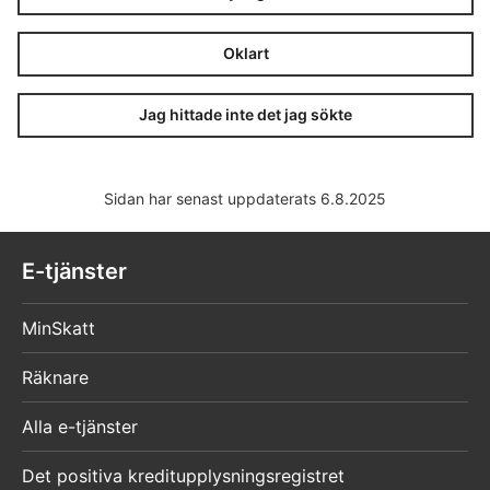
Oklart
Jag hittade inte det jag sökte
Sidan har senast uppdaterats 6.8.2025
E-tjänster
MinSkatt
Räknare
Alla e-tjänster
Det positiva kreditupplysningsregistret