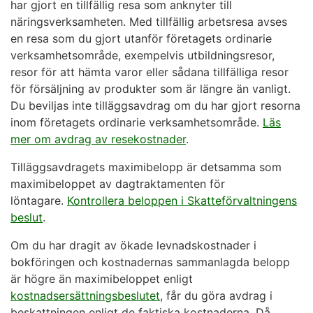
har gjort en tillfällig resa som anknyter till
näringsverksamheten. Med tillfällig arbetsresa avses
en resa som du gjort utanför företagets ordinarie
verksamhetsområde, exempelvis utbildningsresor,
resor för att hämta varor eller sådana tillfälliga resor
för försäljning av produkter som är längre än vanligt.
Du beviljas inte tilläggsavdrag om du har gjort resorna
inom företagets ordinarie verksamhetsområde.
Läs
mer om avdrag av resekostnader
.
Tilläggsavdragets maximibelopp är detsamma som
maximibeloppet av dagtraktamenten för
löntagare.
Kontrollera beloppen i Skatteförvaltningens
beslut
.
Om du har dragit av ökade levnadskostnader i
bokföringen och kostnadernas sammanlagda belopp
är högre än maximibeloppet enligt
kostnadsersättningsbeslutet
, får du göra avdrag i
beskattningen enligt de faktiska kostnaderna. Då