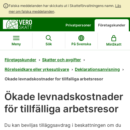
Falska meddelanden har skickats ut i Skatteförvaltningens namn.
Läs
mer om falska meddelanden
.
Gå
Gå
Privatpersoner
Företagskunder
direkt
till
till
hela
innehållet
webbplatsens
Meny
Sök
På Svenska
MinSkatt
sökning
Företagskunder
Skatter och avgifter
Rörelseidkare eller yrkesutövare
Deklarationsanvisning
Okade levnadskostnader for tillfalliga arbetsresor
Ökade levnadskostnader
för tillfälliga arbetsresor
Du kan beviljas tilläggsavdrag i beskattningen om du