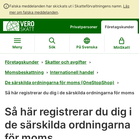
Falska meddelanden har skickats ut i Skatteförvaltningens namn.
Läs
mer om falska meddelanden
.
Gå
Gå
Öppna
Privatpersoner
Företagskunder
direkt
till
en
till
hela
chattbot-
innehållet
webbplatsens
diskussion
Meny
Sök
På Svenska
MinSkatt
sökning
Företagskunder
Skatter och avgifter
Momsbeskattning
Internationell handel
De särskilda ordningarna för moms (OneStopShop)
Så här registrerar du dig i de särskilda ordningarna för moms
Så här registrerar du dig i
de särskilda ordningarna
för moms