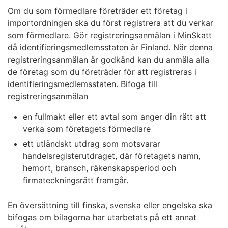
företaget har sin hemvist eller ett fast driftställe i
I den första fasen ska du välja den särskilda
Om du som förmedlare företräder ett företag i
Finland
ordning i vilken du vill registrera ditt företag.
importordningen ska du först registrera att du verkar
företaget har varken hemvist eller något fast
Om du registrerar företaget i unionsordningen
som förmedlare. Gör registreringsanmälan i MinSkatt
driftställe i Finland eller något annat EU-land, men
ska du svara på frågorna om
då identifieringsmedlemsstaten är Finland. När denna
avsändningen eller transporten av varorna börjar i
förutsättningarna för registreringen. Syftet
registreringsanmälan är godkänd kan du anmäla alla
Finland.
med frågorna är att säkra att företaget
de företag som du företräder för att registreras i
uppfyller de krav som anknyter till
identifieringsmedlemsstaten. Bifoga till
Tredjelandsordning
användningen av unionsordningen.
registreringsanmälan
Fortsätt till följande fas som är
företaget har varken hemvist eller något fast
en fullmakt eller ett avtal som anger din rätt att
Grunduppgifter
.
driftställe i EU:s mervärdesskatteområde
verka som företagets förmedlare
företaget har valt Finland som
Fyll i företagets grunduppgifter. Gå efter detta till
ett utländskt utdrag som motsvarar
identifieringsmedlemsstat
fasen
Användning av den särskilda ordningen
.
handelsregisterutdraget, där företagets namn,
företaget kan välja vilket EU-land som helst
Besvara frågorna om användningen av den
hemort, bransch, räkenskapsperiod och
som identifieringsmedlemsstat.
särskilda ordningen. Gå efter detta till fasen
firmateckningsrätt framgår.
Verksamhet i andra EU-länder
.
Importordning
Besvara frågorna om företagets verksamhet i
En översättning till finska, svenska eller engelska ska
andra EU-länder. Gå till fasen
Förhandsgranska
bifogas om bilagorna har utarbetats på ett annat
Ett skattskyldigt företag