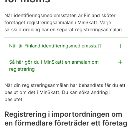
När identifieringsmedlemsstaten är Finland sköter
företaget registreringsanmälan i MinSkatt. Varje
särskild ordning har en separat registreringsanmälan.
När är Finland identifieringsmedlemsstat?
Identifieringsmedlemsstaten är det EU-land där
Så här gör du i MinSkatt en anmälan om
företaget registrerar sig som användare av den
registrering
särskilda ordningen, lämnar skattedeklarationer och
betalar skatt.
När din registreringsanmälan har behandlats får du ett
Gå till MinSkatt
om du ännu inte har loggat in i
beslut om det i MinSkatt. Du kan söka ändring i
tjänsten (öppnas i ett nytt fönster)
Identifieringsmedlemsstaten bestäms på olika sätt i
beslutet.
olika ordningar. Finland kan vara
På ingångssidan ska du välja
Skatteärenden
.
identifieringsmedlemsstat i följande situationer:
Rulla neråt till punkten Momsordningarna i EU.
Registrering i importordningen om
Välj länken
Registrering i den särskilda
Unionsordning
en förmedlare företräder ett företag
ordningen för moms
.