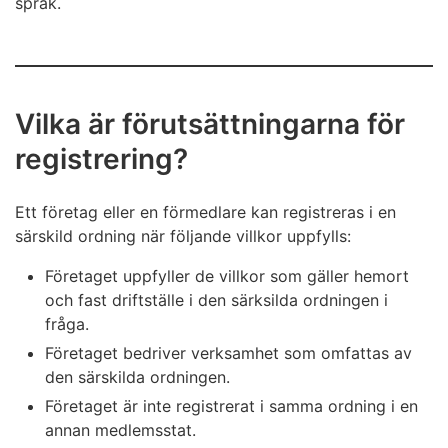
och skicka
.
språk.
Kontrollera uppgifterna innan du skickar dem. Vid
företaget har sin hemvist eller ett fast driftställe i
behov kan du ännu redigera uppgifterna med
Finland
knappen Redigera. Det är bra att hålla
den av företaget utsedda förmedlaren har
registreringsuppgifterna om företaget
registrerat sig i importordningen i Finland.
Vilka är förutsättningarna för
uppdaterade. Du kan uppdatera uppgifterna alltid
vid behov.
När alla uppgifterna i ansökan är rätt
registrering?
En förmedlare som företräder ett företag:
ska du välja
Skicka
.
förmedlaren har sin hemvist eller ett fast
Ett företag eller en förmedlare kan registreras i en
driftställe i Finland
särskild ordning när följande villkor uppfylls:
Företaget uppfyller de villkor som gäller hemort
och fast driftställe i den särksilda ordningen i
fråga.
Företaget bedriver verksamhet som omfattas av
den särskilda ordningen.
Företaget är inte registrerat i samma ordning i en
annan medlemsstat.