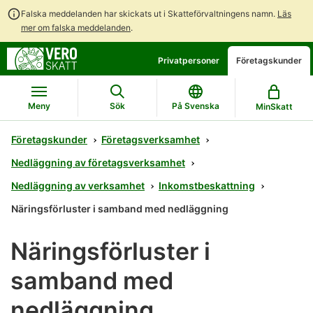
Falska meddelanden har skickats ut i Skatteförvaltningens namn.
Läs
mer om falska meddelanden
.
Gå
Gå
Privatpersoner
Företagskunder
direkt
till
till
hela
innehållet
webbplatsens
Meny
Sök
På Svenska
MinSkatt
sökning
Företagskunder
Företagsverksamhet
Nedläggning av företagsverksamhet
Nedläggning av verksamhet
Inkomstbeskattning
Näringsförluster i samband med nedläggning
Näringsförluster i
samband med
nedläggning