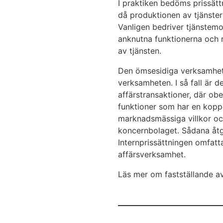
I praktiken bedöms prissättn
då produktionen av tjänster
Vanligen bedriver tjänstem
anknutna funktionerna och ri
av tjänsten.
Den ömsesidiga verksamheten
verksamheten. I så fall är d
affärstransaktioner, där o
funktioner som har en koppl
marknadsmässiga villkor och 
koncernbolaget. Sådana åtgä
Internprissättningen omfatt
affärsverksamhet.
Läs mer om fastställande av