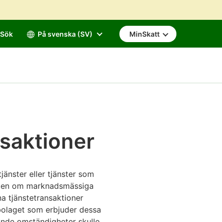
Sök
På svenska (SV)
MinSkatt
nsaktioner
jänster eller tjänster som
cipen om marknadsmässiga
rna tjänstetransaktioner
bolaget som erbjuder dessa
ande omständigheter skulle