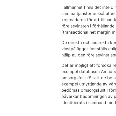
I allmänhet finns det inte d
samma tjänster också utanfö
kostnaderna för att tillhan
rörelsevinsten i förhålland
(transactional net margin 
De direkta och indirekta ko
vinstpålägget fastställs en
hjälp av den rörelsevinst s
Det är möjligt att försöka 
exempel databasen Amadeus a
omsorgsfullt för att de bola
exempel utnyttjande av värde
bedömas omsorgsfullt i för
påverkar bedömningen av j
identifierats i samband med