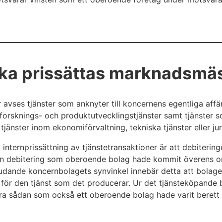
ska prissättas marknadsmä
 avses tjänster som anknyter till koncernens egentliga af
-, forsknings- och produktutvecklingstjänster samt tjänster
änster inom ekonomiförvaltning, tekniska tjänster eller juri
ternprissättning av tjänstetransaktioner är att debiteringe
n debitering som oberoende bolag hade kommit överens o
bjudande koncernbolagets synvinkel innebär detta att bolage
för den tjänst som det producerar. Ur det tjänsteköpande 
ara sådan som också ett oberoende bolag hade varit berett 