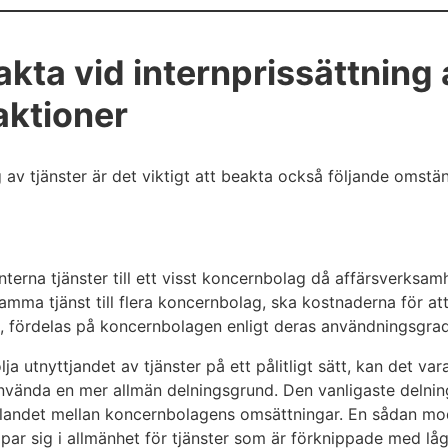
akta vid internprissättning 
aktioner
g av tjänster är det viktigt att beakta också följande omstä
nterna tjänster till ett visst koncernbolag då affärsverksam
ma tjänst till flera koncernbolag, ska kostnaderna för at
, fördelas på koncernbolagen enligt deras användningsgrad
lja utnyttjandet av tjänster på ett pålitligt sätt, kan det va
vända en mer allmän delningsgrund. Den vanligaste delning
rhållandet mellan koncernbolagens omsättningar. En sådan mod
ämpar sig i allmänhet för tjänster som är förknippade med l