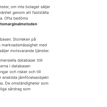
nster, om inte bolaget säljer
mänhet genom att fastställa
ssa. Ofta bedöms
ttomarginalmetoden
sbasen. Storleken på
gets marknadsmässighet med
säljer motsvarande tjänster.
ersiella databaser (till
ierna i databasen
ngar och risker och till
ör enskilda jämförelseobjekt
tas. De omständigheter som
liga särdrag som