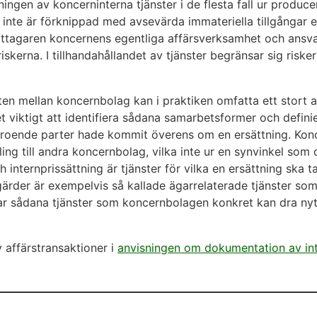
ingen av koncerninterna tjänster i de flesta fall ur produce
 inte är förknippad med avsevärda immateriella tillgångar e
ottagaren koncernens egentliga affärsverksamhet och ansvar
skerna. I tillhandahållandet av tjänster begränsar sig riske
 mellan koncernbolag kan i praktiken omfatta ett stort an
et viktigt att identifiera sådana samarbetsformer och defini
beroende parter hade kommit överens om en ersättning. Kon
ing till andra koncernbolag, vilka inte ur en synvinkel so
internprissättning är tjänster för vilka en ersättning ska t
rder är exempelvis så kallade ägarrelaterade tjänster som 
ar sådana tjänster som koncernbolagen konkret kan dra nytt
 affärstransaktioner i
anvisningen om dokumentation av int