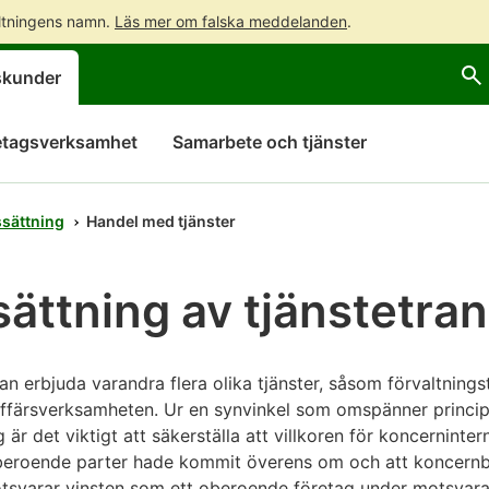
altningens namn.
Läs mer om falska meddelanden
.
Gå
Gå
skunder
direkt
till
till
hela
innehållet
webbplatsens
etagsverksamhet
Samarbete och tjänster
sökning
ssättning
Handel med tjänster
sättning av tjänstetra
 erbjuda varandra flera olika tjänster, såsom förvaltningst
a affärsverksamheten. Ur en synvinkel som omspänner prin
g är det viktigt att säkerställa att villkoren för koncerninte
oberoende parter hade kommit överens om och att koncern
motsvarar vinsten som ett oberoende företag under motsvar