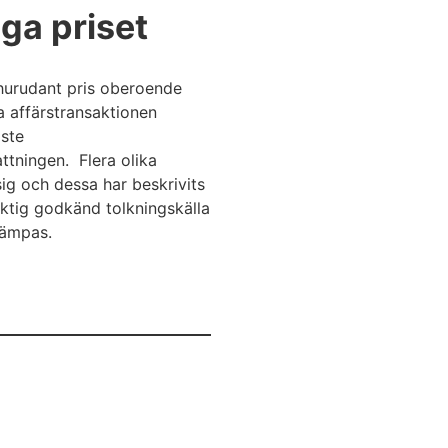
ga priset
t hurudant pris oberoende
a affärstransaktionen
aste
ttningen. Flera olika
sig och dessa har beskrivits
viktig godkänd tolkningskälla
lämpas.