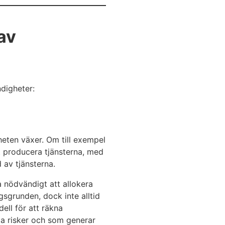
av
ndigheter:
heten växer. Om till exempel
t producera tjänsterna, med
 av tjänsterna.
ra nödvändigt att allokera
sgrunden, dock inte alltid
ell för att räkna
åga risker och som generar