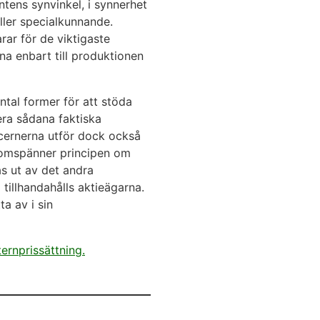
ntens synvinkel, i synnerhet
ller specialkunnande.
ar för de viktigaste
rna enbart till produktionen
tal former för att stöda
era sådana faktiska
cernerna utför dock också
m omspänner principen om
as ut av det andra
tillhandahålls aktieägarna.
a av i sin
ernprissättning.