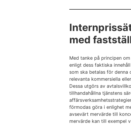
Internprissä
med faststäl
Med tanke på principen om m
enligt dess faktiska innehå
som ska betalas för denna oc
relevanta kommersiella elle
Dessa utgörs av avtalsvillko
tillhandahållna tjänstens 
affärsverksamhetsstrategie
förmodas göra i enlighet me
avsevärt mervärde till konc
mervärde kan till exempel v