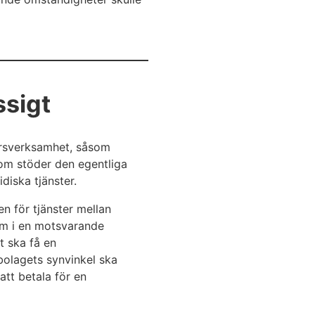
ssigt
färsverksamhet, såsom
 som stöder den egentliga
diska tjänster.
n för tjänster mellan
m i en motsvarande
t ska få en
bolagets synvinkel ska
att betala för en