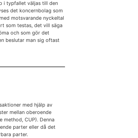
 typfallet väljas till den
 avses det koncernbolag som
rs med motsvarande nyckeltal
t som testas, det vill säga
döma och som gör det
ken beslutar man sig oftast
saktioner med hjälp av
nster mellan oberoende
ce method, CUP). Denna
ende parter eller då det
rbara parter.