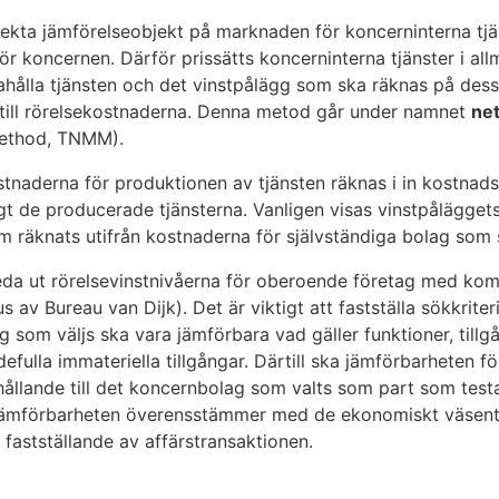
irekta jämförelseobjekt på marknaden för koncerninterna tjä
r koncernen. Därför prissätts koncerninterna tjänster i all
dahålla tjänsten och det vinstpålägg som ska räknas på de
e till rörelsekostnaderna. Denna metod går under namnet
ne
method, TNMM).
stnaderna för produktionen av tjänsten räknas i in kostnad
ligt de producerade tjänsterna. Vanligen visas vinstpåläg
om räknats utifrån kostnaderna för självständiga bolag som 
reda ut rörelsevinstnivåerna för oberoende företag med komm
v Bureau van Dijk). Det är viktigt att fastställa sökkriter
g som väljs ska vara jämförbara vad gäller funktioner, tillgå
fulla immateriella tillgångar. Därtill ska jämförbarheten f
hållande till det koncernbolag som valts som part som tes
ämförbarheten överensstämmer med de ekonomiskt väsent
 fastställande av affärstransaktionen.