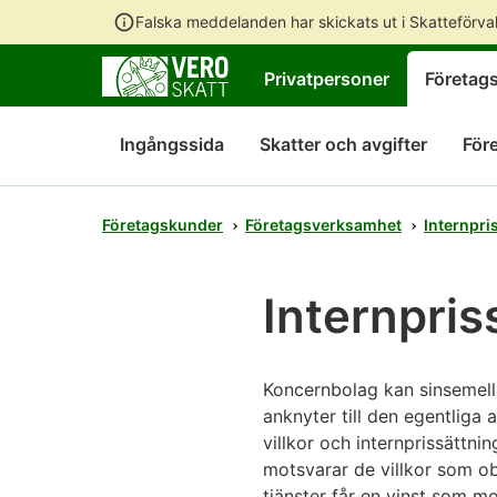
Falska meddelanden har skickats ut i Skatteförv
Privatpersoner
Företag
Ingångssida
Skatter och avgifter
För
Företagskunder
Företagsverksamhet
Internpri
Internpris
Koncernbolag kan sinsemellan
anknyter till den egentlig
villkor och internprissättnin
motsvarar de villkor som 
tjänster får en vinst som 