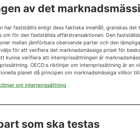
ngen av det marknadsmässi
on har fastställts enligt dess faktiska innehåll, granskas de
om för den fastställda affärstransaktionen. Den fastställd
ioner mellan jämförbara oberoende parter och den lämplig
väljs för att verifiera det marknadsmässiga priset för beska
att kunna verifiera att internprissättningen är marknadsmäs
nprissättning. OECD:s riktlinjer om internprissättning är en 
ationella planet då principen om marknadsmässiga villkor til
tlinjer om internprissättning
part som ska testas