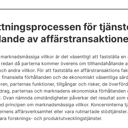
ttningsprocessen för tjänst
lande av affärstransaktion
arknadsmässiga villkor är det väsentligt att fastställa en 
ll redan då parterna kommer överens om tillhandahållande av
h andra villkor. För att fastställa en affärstransaktions fakt
r finansiella förhållanden och de ekonomiskt väsentliga sä
ren, parternas funktioner, tillgångar och risker, de överför
särdrag, parternas och marknadens ekonomiska förhållanden
r. Ovan nämnda omständigheter påverkar det resultat som et
d principen om marknadsmässiga villkor. Koncerninterna tjä
ernens affärsverksamhet eller vara rutinartade stödtjänster
ara forsknings- och produktutvecklingstjänster.