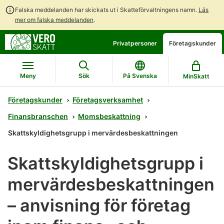
Falska meddelanden har skickats ut i Skatteförvaltningens namn.
Läs
mer om falska meddelanden
.
Gå
Gå
Öppna
Privatpersoner
Företagskunder
direkt
till
en
till
hela
chattbot-
innehållet
webbplatsens
diskussion
Meny
Sök
På Svenska
MinSkatt
sökning
Företagskunder
Företagsverksamhet
Finansbranschen
Momsbeskattning
Skattskyldighetsgrupp i mervärdesbeskattningen
Skattskyldighetsgrupp i
mervärdesbeskattningen
– anvisning för företag