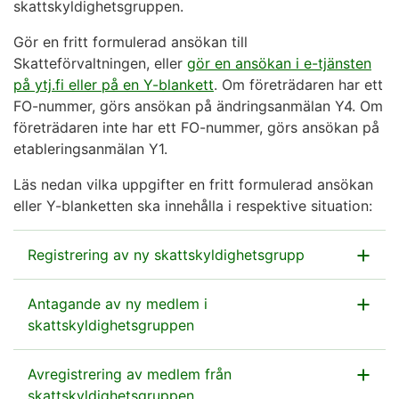
skattskyldighetsgruppen.
Gör en fritt formulerad ansökan till
Skatteförvaltningen, eller
gör en ansökan i e-tjänsten
på ytj.fi eller på en Y-blankett
. Om företrädaren har ett
FO-nummer, görs ansökan på ändringsanmälan Y4. Om
företrädaren inte har ett FO-nummer, görs ansökan på
etableringsanmälan Y1.
Läs nedan vilka uppgifter en fritt formulerad ansökan
eller Y-blanketten ska innehålla i respektive situation:
Registrering av ny skattskyldighetsgrupp
Antagande av ny medlem i
företagens (de sökandes) namn och FO-nummer
skattskyldighetsgruppen
sökanden som företräder
skattskyldighetsgruppen
Avregistrering av medlem från
företrädarens namn och FO-nummer
önskat datum för registrering av
skattskyldighetsgruppen
skattskyldighetsgruppen