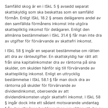
Samfälld skog är en i ISkL 5 § avsedd separat
skattskyldig som ska beskattas som en samfälld
förmån. Enligt ISkL 18.2 § anses delägarens andel av
den samfällda förmånens inkomst inte utgöra
skattepliktig inkomst för delägaren. Enligt den
allmänna bestämmelsen i ISkL 31.4 § får man inte dra
av utgifter för förvärvande av skattefri inkomst.
I ISkL 58 § ingår en separat bestämmelse om rätten
att dra av ränteutgifter. En skattskyldig har rätt att
från sina kapitalinkomster dra av räntorna på sina
skulder, om skulden hänför sig till förvärvande av
skattepliktig inkomst. Enligt en uttrycklig
bestämmelse i ISkL 58.1 § får man dock dra av
räntorna på skulder för förvärvande av
dividendinkomst, oberoende av att
dividendinkomsten utgör skattefri inkomst. I ISkL 58
§ ingår dock inte ett sådant motsvarande undantag