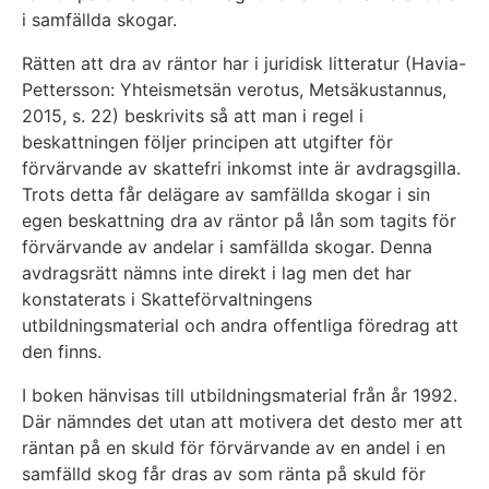
i samfällda skogar.
Rätten att dra av räntor har i juridisk litteratur (Havia-
Pettersson: Yhteismetsän verotus, Metsäkustannus,
2015, s. 22) beskrivits så att man i regel i
beskattningen följer principen att utgifter för
förvärvande av skattefri inkomst inte är avdragsgilla.
Trots detta får delägare av samfällda skogar i sin
egen beskattning dra av räntor på lån som tagits för
förvärvande av andelar i samfällda skogar. Denna
avdragsrätt nämns inte direkt i lag men det har
konstaterats i Skatteförvaltningens
utbildningsmaterial och andra offentliga föredrag att
den finns.
I boken hänvisas till utbildningsmaterial från år 1992.
Där nämndes det utan att motivera det desto mer att
räntan på en skuld för förvärvande av en andel i en
samfälld skog får dras av som ränta på skuld för