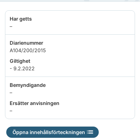
Har getts
Uppgiften
–
är
inte
Diarienummer
tillgänglig
A104/200/2015
Giltighet
- 9.2.2022
Bemyndigande
Uppgiften
–
är
Ersätter anvisningen
inte
Uppgiften
–
tillgänglig
är
inte
Öppna innehållsförteckningen
tillgänglig