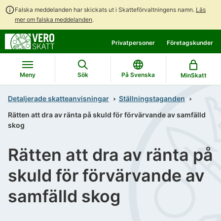
Falska meddelanden har skickats ut i Skatteförvaltningens namn.
Läs
mer om falska meddelanden
.
Gå
Gå
Privatpersoner
Företagskunder
direkt
till
till
hela
innehållet
webbplatsens
Meny
Sök
På Svenska
MinSkatt
sökning
Detaljerade skatteanvisningar
Ställningstaganden
Rätten att dra av ränta på skuld för förvärvande av samfälld
skog
Rätten att dra av ränta på
skuld för förvärvande av
samfälld skog