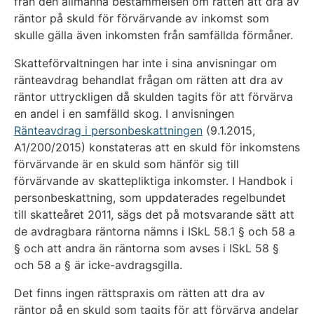
från den allmänna bestämmelsen om rätten att dra av
räntor på skuld för förvärvande av inkomst som
skulle gälla även inkomsten från samfällda förmåner.
Skatteförvaltningen har inte i sina anvisningar om
ränteavdrag behandlat frågan om rätten att dra av
räntor uttryckligen då skulden tagits för att förvärva
en andel i en samfälld skog. I anvisningen
Ränteavdrag i personbeskattningen
(9.1.2015,
A1/200/2015) konstateras att en skuld för inkomstens
förvärvande är en skuld som hänför sig till
förvärvande av skattepliktiga inkomster. I Handbok i
personbeskattning, som uppdaterades regelbundet
till skatteåret 2011, sägs det på motsvarande sätt att
de avdragbara räntorna nämns i ISkL 58.1 § och 58 a
§ och att andra än räntorna som avses i ISkL 58 §
och 58 a § är icke-avdragsgilla.
Det finns ingen rättspraxis om rätten att dra av
räntor på en skuld som tagits för att förvärva andelar